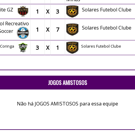
lite GZ
Solares Futebol Clube
1
X
3
ol Recreativo
Solares Futebol Clube
1
X
7
Soccer
 Coringa
Solares Futebol Clube
3
X
1
JOGOS AMISTOSOS
Não há JOGOS AMISTOSOS para essa equipe