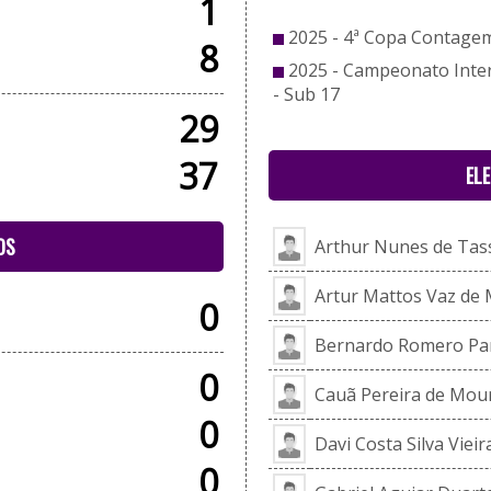
1
2025 - 4ª Copa Contagem
8
2025 - Campeonato Inte
- Sub 17
29
37
EL
OS
Arthur Nunes de Tas
Artur Mattos Vaz de 
0
Bernardo Romero Pan
0
Cauã Pereira de Mou
0
Davi Costa Silva Vieir
0