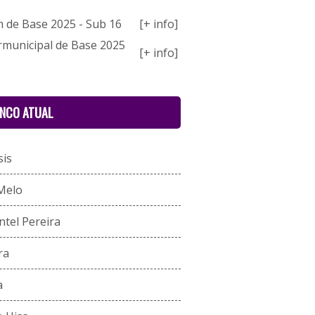
 de Base 2025 - Sub 16
[+ info]
rmunicipal de Base 2025
[+ info]
ENCO ATUAL
sis
Melo
tel Pereira
ra
a