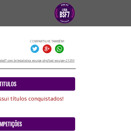
COMPARTILHE TAMBÉM!
absf7.com.br/estatistica_equipe.php?cod_equipe=21293
TITULOS
sui títulos conquistados!
MPETIÇÕES