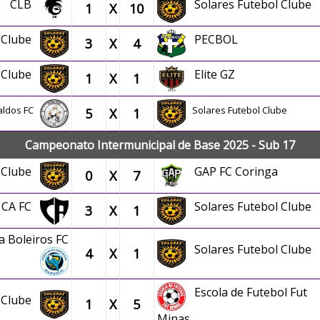
CLB
Solares Futebol Clube
1
X
10
l Clube
PECBOL
3
X
4
l Clube
Elite GZ
1
X
1
aldos FC
Solares Futebol Clube
5
X
1
Campeonato Intermunicipal de Base 2025 - Sub 17
l Clube
GAP FC Coringa
0
X
7
CA FC
Solares Futebol Clube
3
X
1
a Boleiros FC
Solares Futebol Clube
4
X
1
Escola de Futebol Fut
l Clube
1
X
5
Minas