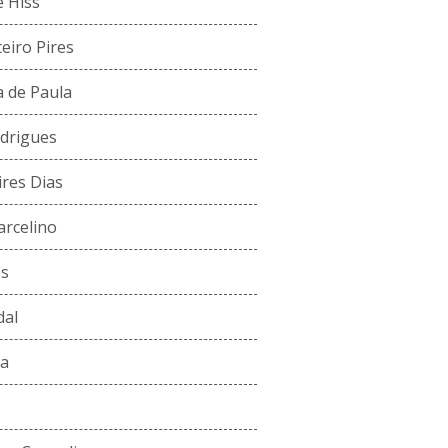
e Hiss
eiro Pires
a de Paula
drigues
res Dias
rcelino
es
dal
ra