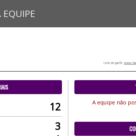
 EQUIPE
Link do perfil:
www.lig
IAIS
A equipe não pos
12
3
CO