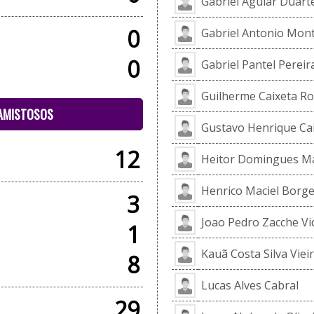
Gabriel Aguiar Duart
0
Gabriel Antonio Mont
0
Gabriel Pantel Pereir
Guilherme Caixeta Ro
 AMISTOSOS
Gustavo Henrique Cai
12
Heitor Domingues Ma
Henrico Maciel Borg
3
Joao Pedro Zacche Vi
1
Kauã Costa Silva Viei
8
Lucas Alves Cabral
29