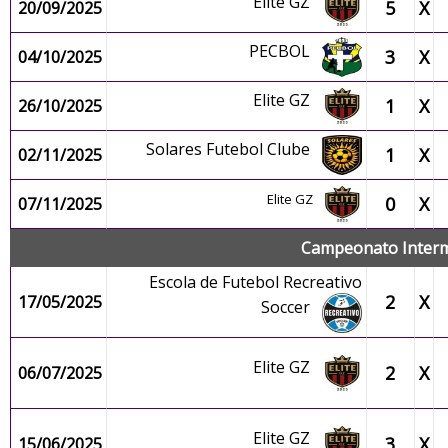
Elite GZ
5
X
20/09/2025
PECBOL
3
X
04/10/2025
Elite GZ
1
X
26/10/2025
Solares Futebol Clube
1
X
02/11/2025
Elite GZ
0
X
07/11/2025
Campeonato Intermu
Escola de Futebol Recreativo
2
X
17/05/2025
Soccer
Elite GZ
2
X
06/07/2025
Elite GZ
3
X
15/06/2025