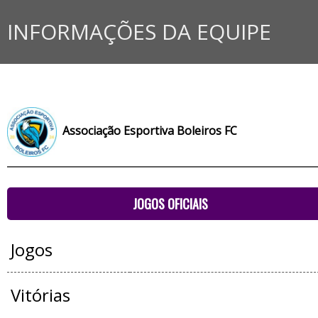
INFORMAÇÕES DA EQUIPE
Associação Esportiva Boleiros FC
JOGOS OFICIAIS
Jogos
Vitórias