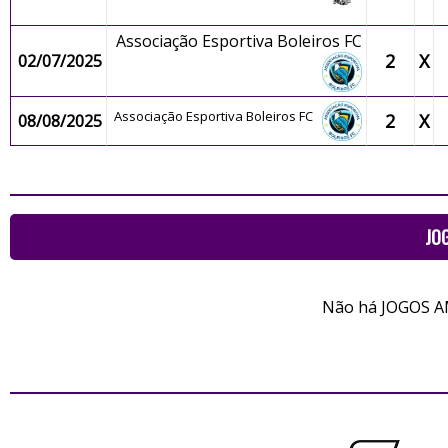
Associação Esportiva Boleiros FC
2
X
02/07/2025
Associação Esportiva Boleiros FC
2
X
08/08/2025
JO
Não há JOGOS A