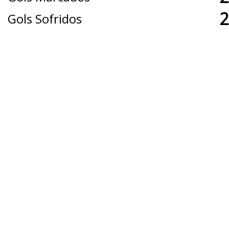
2
Gols Sofridos