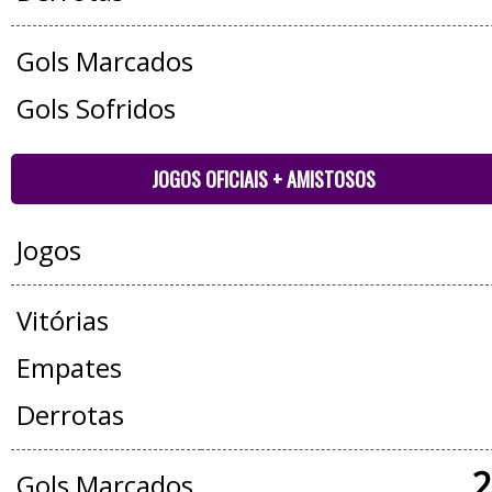
Gols Marcados
Gols Sofridos
JOGOS OFICIAIS + AMISTOSOS
Jogos
Vitórias
Empates
Derrotas
2
Gols Marcados