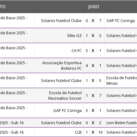
TO
JOGO
de Base 2025 -
Solares Futebol Clube
0
X
7
GAP FC Coringa
de Base 2025 -
Elite GZ
1
X
3
Solares Futebol
de Base 2025 -
CA FC
3
X
1
Solares Futebol
de Base 2025 -
Associação Esportiva
4
X
1
Solares Futebol
Boleiros FC
de Base 2025 -
Escola de Futebo
Solares Futebol Clube
1
X
5
Minas
de Base 2025 -
Escola de Futebol
1
X
7
Solares Futebol
Recreativo Soccer
de Base 2025 -
GAP FC Coringa
3
X
1
Solares Futebol
025 - Sub 16
Solares Futebol Clube
0
X
2
Lion Betim Futeb
025 - Sub 16
CLB
1
X
10
Solares Futebol