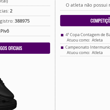
tal)
O atleta não possui 
cias:
2
COMPETIÇÕ
gistro:
388975
:
Pivô
4ª Copa Contagem de Ba
Atuou como: Atleta
Campeonato Intermunicip
OGOS OFICIAIS
Atuou como: Atleta