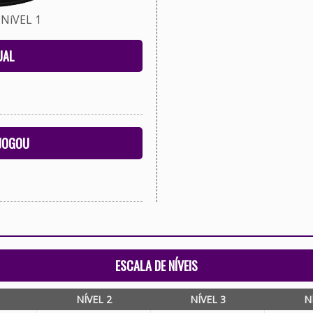
NíVEL 1
UAL
 JOGOU
ESCALA DE NÍVEIS
NÍVEL 2
NÍVEL 3
N