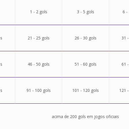
1 - 2 gols
3 - 5 gols
6 -
ls
21 - 25 gols
26 - 30 gols
31 -
ls
46 - 50 gols
51 - 60 gols
61 -
ls
91 - 100 gols
101 - 120 gols
121 -
acima de 200 gols em jogos oficiais