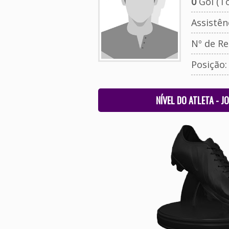
0
Gol (To
Assistên
Nº de Re
Posição
NÍVEL DO ATLETA - J