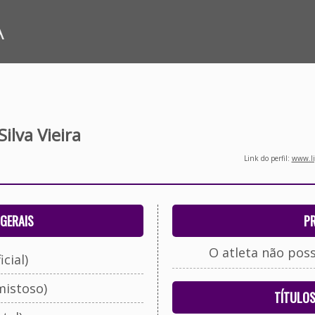
A
ilva Vieira
Link do perfil:
www.li
GERAIS
P
O atleta não pos
cial)
mistoso)
TÍTULO