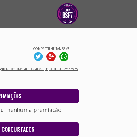
COMPARTILHE TAMBÉM!
gabsf7.com.br/estatistica_atleta.php?cod_atleta=388975
REMIAÇÕES
sui nenhuma premiação.
S CONQUISTADOS