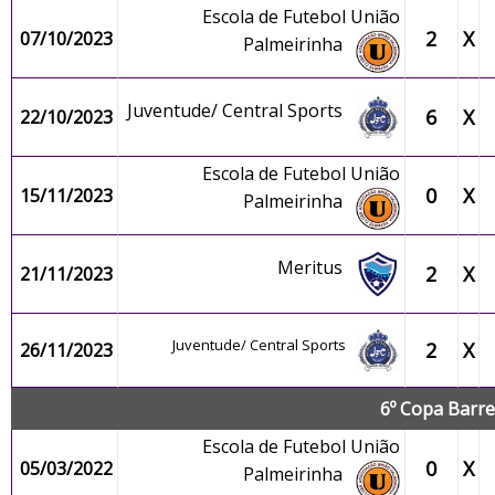
Escola de Futebol União
2
X
07/10/2023
Palmeirinha
Juventude/ Central Sports
6
X
22/10/2023
Escola de Futebol União
0
X
15/11/2023
Palmeirinha
Meritus
2
X
21/11/2023
Juventude/ Central Sports
2
X
26/11/2023
6º Copa Barre
Escola de Futebol União
0
X
05/03/2022
Palmeirinha