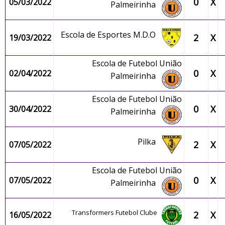
0
X
05/03/2022
Palmeirinha
Escola de Esportes M.D.O
2
X
19/03/2022
Escola de Futebol União
0
X
02/04/2022
Palmeirinha
Escola de Futebol União
0
X
30/04/2022
Palmeirinha
Pilka
2
X
07/05/2022
Escola de Futebol União
0
X
07/05/2022
Palmeirinha
Transformers Futebol Clube
2
X
16/05/2022