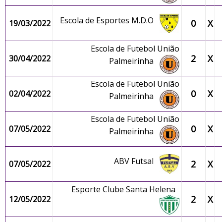
Escola de Esportes M.D.O
0
X
19/03/2022
Escola de Futebol União
2
X
30/04/2022
Palmeirinha
Escola de Futebol União
0
X
02/04/2022
Palmeirinha
Escola de Futebol União
0
X
07/05/2022
Palmeirinha
ABV Futsal
2
X
07/05/2022
Esporte Clube Santa Helena
2
X
12/05/2022