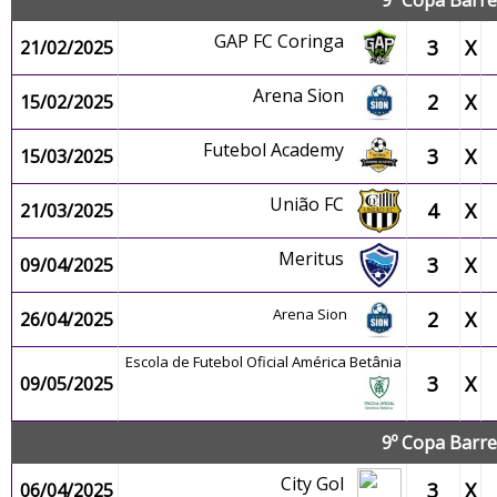
9º Copa Barre
GAP FC Coringa
3
X
21/02/2025
Arena Sion
2
X
15/02/2025
Futebol Academy
3
X
15/03/2025
União FC
4
X
21/03/2025
Meritus
3
X
09/04/2025
Arena Sion
2
X
26/04/2025
Escola de Futebol Oficial América Betânia
3
X
09/05/2025
9º Copa Barre
City Gol
3
X
06/04/2025