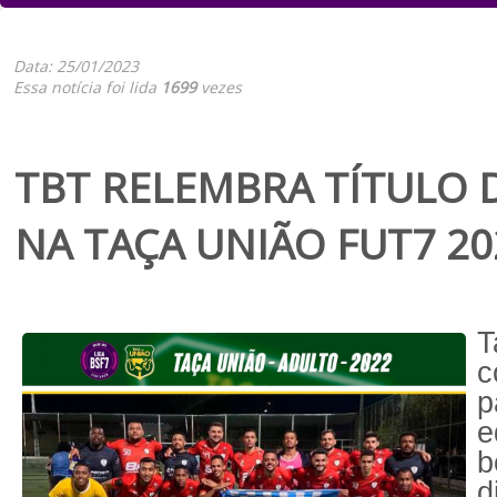
Data: 25/01/2023
Essa notícia foi lida
1699
vezes
TBT RELEMBRA TÍTULO 
NA TAÇA UNIÃO FUT7 20
T
p
e
b
d