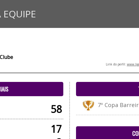
 EQUIPE
 Clube
Link do perfil:
www.lig
IAIS
7º Copa Barreir
58
17
CO