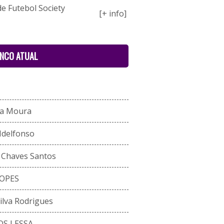
de Futebol Society
[+ info]
ENCO ATUAL
ira Moura
Idelfonso
 Chaves Santos
OPES
Silva Rodrigues
S LESSA