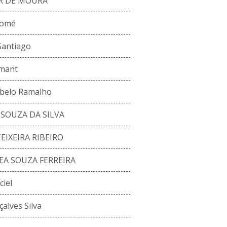
R DE MOURA
Tomé
Santiago
lmant
belo Ramalho
SOUZA DA SILVA
IXEIRA RIBEIRO
EA SOUZA FERREIRA
iel
alves Silva