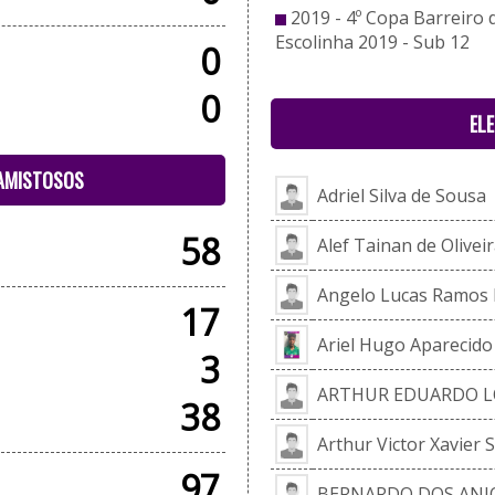
2019 - 4º Copa Barreiro 
Escolinha 2019 - Sub 12
0
0
EL
 AMISTOSOS
Adriel Silva de Sousa
58
Alef Tainan de Olive
Angelo Lucas Ramos 
17
Ariel Hugo Aparecido
3
ARTHUR EDUARDO L
38
Arthur Victor Xavier 
97
BERNARDO DOS ANJO