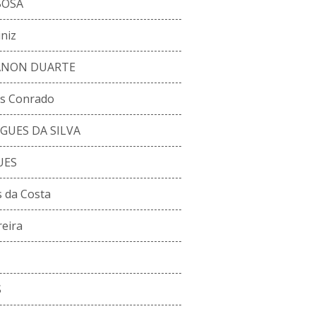
BOSA
iniz
TANON DUARTE
os Conrado
GUES DA SILVA
UES
 da Costa
reira
S