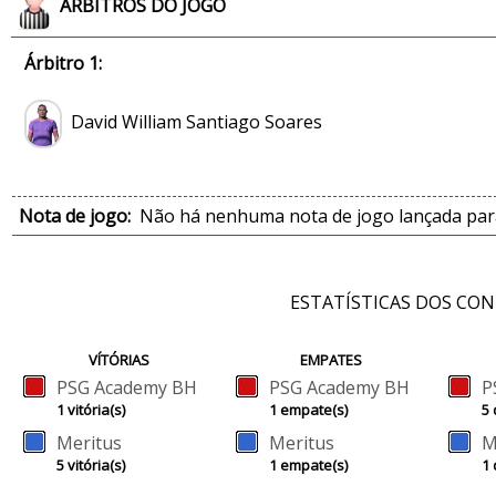
ÁRBITROS DO JOGO
Árbitro 1:
David William Santiago Soares
Nota de jogo:
Não há nenhuma nota de jogo lançada para
ESTATÍSTICAS DOS CO
VÍTÓRIAS
EMPATES
PSG Academy BH
PSG Academy BH
P
1 vitória(s)
1 empate(s)
5 
Meritus
Meritus
M
5 vitória(s)
1 empate(s)
1 