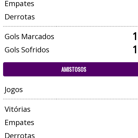
Empates
Derrotas
1
Gols Marcados
1
Gols Sofridos
AMISTOSOS
Jogos
Vitórias
Empates
Derrotas