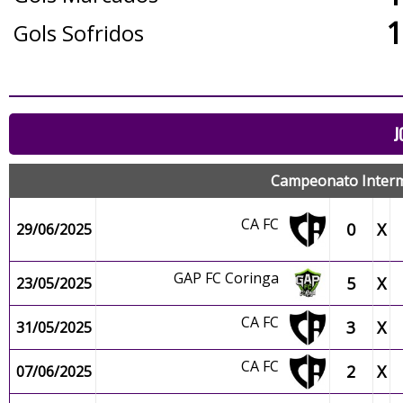
1
Gols Sofridos
J
Campeonato Intermu
CA FC
0
X
29/06/2025
GAP FC Coringa
5
X
23/05/2025
CA FC
3
X
31/05/2025
CA FC
2
X
07/06/2025