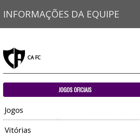
INFORMAÇÕES DA EQUIPE
CA FC
JOGOS OFICIAIS
Jogos
Vitórias