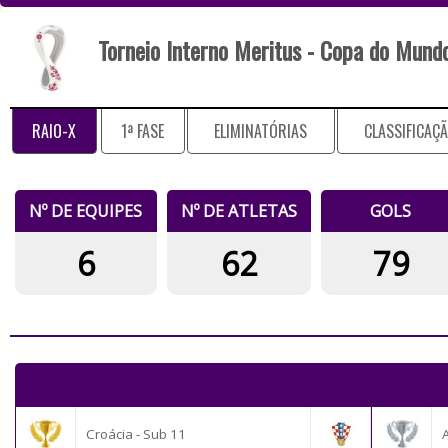
Torneio Interno Meritus - Copa do Mund
RAIO-X
1ª FASE
ELIMINATÓRIAS
CLASSIFICAÇ
Nº DE EQUIPES
Nº DE ATLETAS
GOLS
6
62
79
Croácia - Sub 11
A