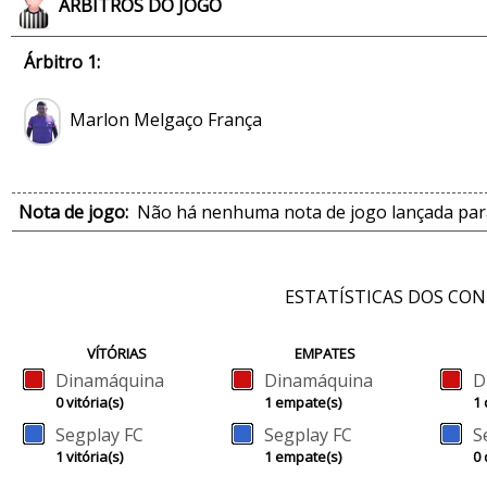
ÁRBITROS DO JOGO
Árbitro 1:
Marlon Melgaço França
Nota de jogo:
Não há nenhuma nota de jogo lançada para
ESTATÍSTICAS DOS CO
VÍTÓRIAS
EMPATES
Dinamáquina
Dinamáquina
D
0 vitória(s)
1 empate(s)
1 
Segplay FC
Segplay FC
S
1 vitória(s)
1 empate(s)
0 