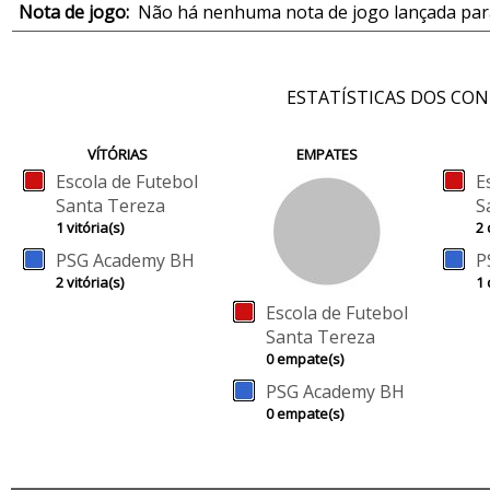
Nota de jogo:
Não há nenhuma nota de jogo lançada para
ESTATÍSTICAS DOS CO
VÍTÓRIAS
EMPATES
Escola de Futebol
E
Santa Tereza
S
1 vitória(s)
2 
PSG Academy BH
P
2 vitória(s)
1 
Escola de Futebol
Santa Tereza
0 empate(s)
PSG Academy BH
0 empate(s)