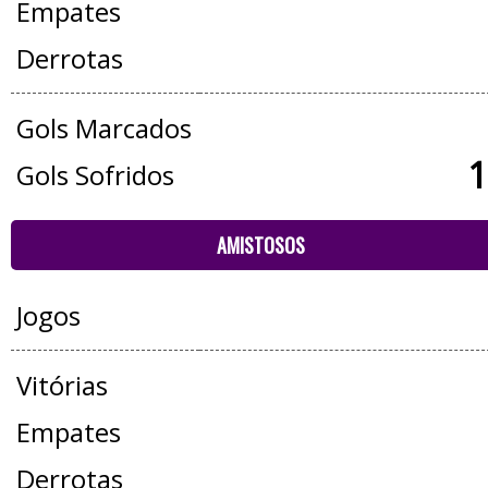
Empates
Derrotas
Gols Marcados
1
Gols Sofridos
AMISTOSOS
Jogos
Vitórias
Empates
Derrotas