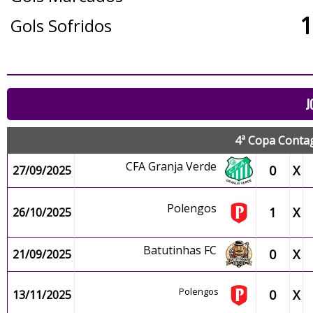
1
Gols Sofridos
J
4ª Copa Conta
CFA Granja Verde
0
X
27/09/2025
Polengos
1
X
26/10/2025
Batutinhas FC
0
X
21/09/2025
Polengos
0
X
13/11/2025