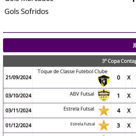
Gols Sofridos
J
3ª Copa Conta
Toque de Classe Futebol Clube
0
X
21/09/2024
ABV Futsal
1
X
03/10/2024
Estrela Futsal
4
X
03/11/2024
Estrela Futsal
3
X
01/12/2024