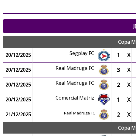
J
Copa Me
Segplay FC
1
X
20/12/2025
Real Madruga FC
3
X
20/12/2025
Real Madruga FC
2
X
20/12/2025
Comercial Matriz
1
X
20/12/2025
Real Madruga FC
2
X
21/12/2025
Copa Me