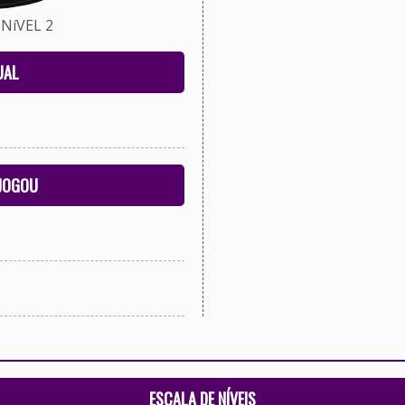
NíVEL 2
UAL
 JOGOU
ESCALA DE NÍVEIS