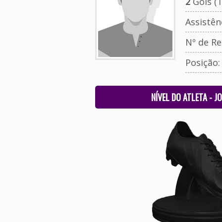
2
Gols (T
Assistên
Nº de Re
Posição
NÍVEL DO ATLETA - J