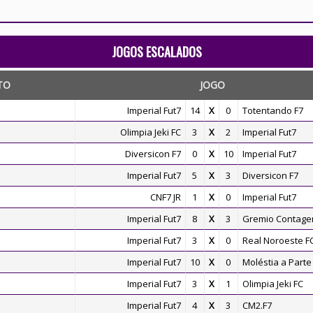
JOGOS ESCALADOS
TO
JOGO
Imperial Fut7
14
X
0
Totentando F7
Olimpia Jeki FC
3
X
2
Imperial Fut7
Diversicon F7
0
X
10
Imperial Fut7
Imperial Fut7
5
X
3
Diversicon F7
CNF7 JR
1
X
0
Imperial Fut7
Imperial Fut7
8
X
3
Gremio Contage
Imperial Fut7
3
X
0
Real Noroeste F
Imperial Fut7
10
X
0
Moléstia a Parte
Imperial Fut7
3
X
1
Olimpia Jeki FC
Imperial Fut7
4
X
3
CM2.F7