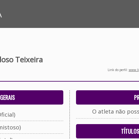
A
doso Teixeira
Link do perfil:
www.li
GERAIS
P
O atleta não pos
ficial)
mistoso)
TÍTULO