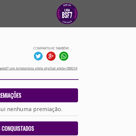
COMPARTILHE TAMBÉM!
gabsf7.com.br/estatistica_atleta.php?cod_atleta=388034
REMIAÇÕES
sui nenhuma premiação.
S CONQUISTADOS