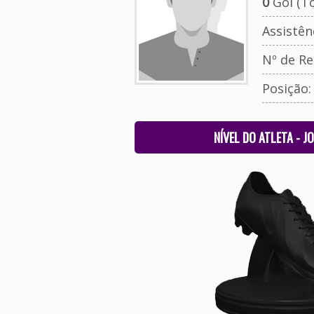
0
Gol (To
Assistên
Nº de Re
Posição
NÍVEL DO ATLETA - J