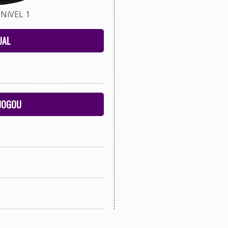
NíVEL 1
UAL
 JOGOU