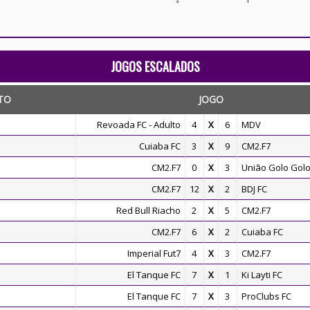
JOGOS ESCALADOS
TO
JOGO
Revoada FC - Adulto
4
X
6
MDV
Cuiaba FC
3
X
9
CM2.F7
CM2.F7
0
X
3
União Golo Golo
CM2.F7
12
X
2
BDJ FC
Red Bull Riacho
2
X
5
CM2.F7
CM2.F7
6
X
2
Cuiaba FC
Imperial Fut7
4
X
3
CM2.F7
El Tanque FC
7
X
1
Ki Layti FC
El Tanque FC
7
X
3
ProClubs FC