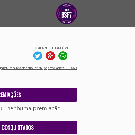
COMPARTILHE TAMBÉM!
gabsf7.com.br/estatistica_atleta.php?cod_atleta=385063
REMIAÇÕES
sui nenhuma premiação.
S CONQUISTADOS