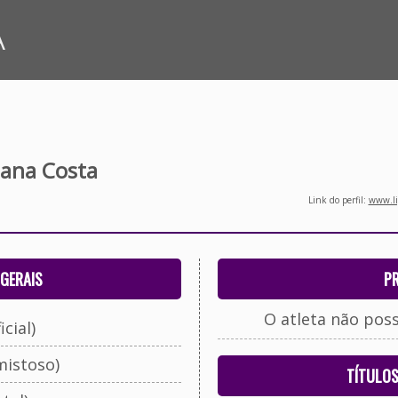
A
iana Costa
Link do perfil:
www.li
GERAIS
P
O atleta não pos
cial)
mistoso)
TÍTULO