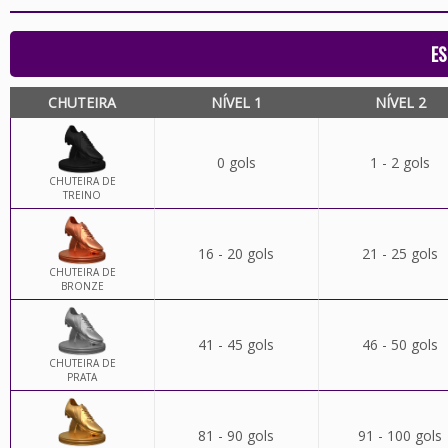
ES
CHUTEIRA
NÍVEL 1
NÍVEL 2
0 gols
1 - 2 gols
CHUTEIRA DE
TREINO
16 - 20 gols
21 - 25 gols
CHUTEIRA DE
BRONZE
41 - 45 gols
46 - 50 gols
CHUTEIRA DE
PRATA
81 - 90 gols
91 - 100 gols