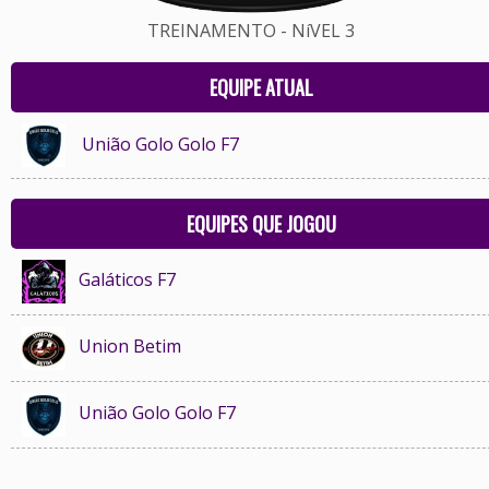
TREINAMENTO - NíVEL 3
EQUIPE ATUAL
União Golo Golo F7
EQUIPES QUE JOGOU
Galáticos F7
Union Betim
União Golo Golo F7