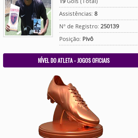
19
Gols (Total)
Assistências:
8
Nº de Registro:
250139
Posição:
Pivô
NÍVEL DO ATLETA - JOGOS OFICIAIS